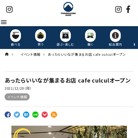
menu
食べる
買う
遊ぶ・楽しむ
働く
総合案内
観
イベント情報
あったらいいなが集まるお店 cafe culculオープン
あったらいいなが集まるお店 cafe culculオープン
2021/12/20（月）
イベント情報