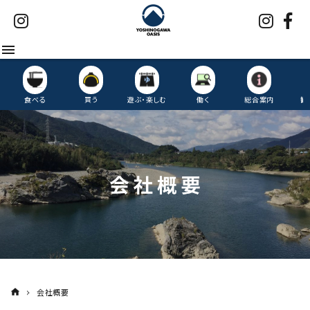
menu
食べる
買う
遊ぶ・楽しむ
働く
総合案内
観
会社概要