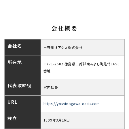
会社概要
会社名
吉野川オアシス株式会社
所在地
〒771-2502 徳島県三好郡東みよし町足代1650
番地
代表取締役
宮内桂吾
URL
https://yoshinogawa-oasis.com
設立
1999年3月16日