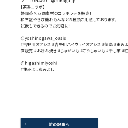
＞ TUNAGU @tunagu.jp
【茶香コラボ】
静岡茶×四国素材のコラボラテを販売！
和三盆やきび糖れもんなど５種類ご用意しております。
試飲もできるのでお気軽に！
@yoshinogawa_oasis
#吉野川オアシス #吉野川ハイウェイオアシス #徳島 #東みよ
直販売 #お好み焼き #じゃがいも #ごうしゅいも #干し芋 #紅
@higashimiyoshi
#住みよし東みよし
前の記事へ