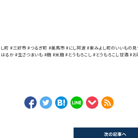
し町 #三好市 #つるぎ町 #美馬市 #にし阿波 #東みよし町のいいもの見
はるか #生さつまいも #麹 #米麹 #とうもろこし #とうもろこし甘酒 #お
次の記事へ