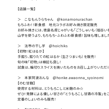
【店舗一覧】
＞ こなもんうらちゃん @konamonurachan
もちふわ！！新食感 地元コラボお好み焼き限定販売
お好み焼きには、徳島名産じゃがいも「ごうしゅいも（祖谷い
山芋を使うより、もちもち・ふわふわ新食感！旨味も増しまし
＞ 法市の干し芋 @hoichiks
【初物！紅はるか】
手掘り、掘りたての紅はるか（生さつまいも）を販売！
旬の味「初物」は縁起も良し！
試食は、輪切りスライスを焼いたものをお召し上がりいただ
＞ 本家阿波おんな @honke.awaonna_syoinomi
【のむ甘麹】
使用する材料は、とうもろこしと米麹のみ☆
ぜひ！発酵による優しい甘さの「とうもろこし甘酒の冷製」を
定番のしょいのみも販売！