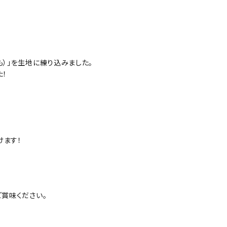
も）」を生地に練り込みました。
た！
けます！
ご賞味ください。