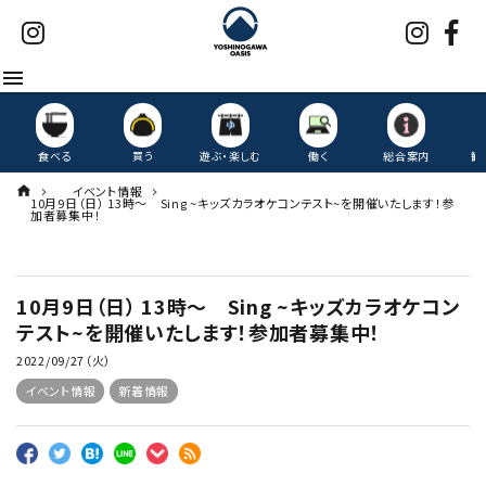
menu
食べる
買う
遊ぶ・楽しむ
働く
総合案内
観
イベント情報
10月9日（日） 13時〜 Sing ~キッズカラオケコンテスト~を開催いたします！参
加者募集中！
10月9日（日） 13時〜 Sing ~キッズカラオケコン
テスト~を開催いたします！参加者募集中！
2022/09/27（火）
イベント情報
新着情報