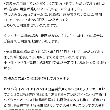
・音源をご用意していただくようご案内させていただいておりました
が、音源の用意が難しいとのお声をいただきました。
申し込みGoogleフォームに、音源の用意ができないことと、参加
曲・アーティスト名をご記入いただきますと
こちらでご用意させていただきます。
⚠︎マイナーな曲の場合、音源がないこともございます。その場合は
ご自身でご用意をお願いいたします。
・参加募集の締め切りを令和4年9月30日とさせていただいており
ましたが、延長して10月6日までとさせていただきます。
小学生・中学生・高校生の3部門で構成予定です。お友達との参加も
ぜひ！
皆様のご応募・ご参加お待ちしております♪
#2022年イベント#イベント#出店募集#マルシェ#キッチンカー#お
でかけ#こども#遊び場#公園#遊具#オープン記念イベント#吉野川
ハイウェイオアシス#徳島#四国#にし阿波#東みよし町#三好市#つ
るぎ町#美馬市#地域活性化#カラオケ大会#キッズカラオケ大会#