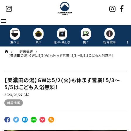
menu
食べる
買う
遊ぶ・楽しむ
働く
総合案内
観
新着情報
【美濃田の湯】GWは5/2(火)も休まず営業！5/3～5/5はこども入浴無料！
【美濃田の湯】GWは5/2(火)も休まず営業！5/3～
5/5はこども入浴無料！
2023/04/27（木）
新着情報