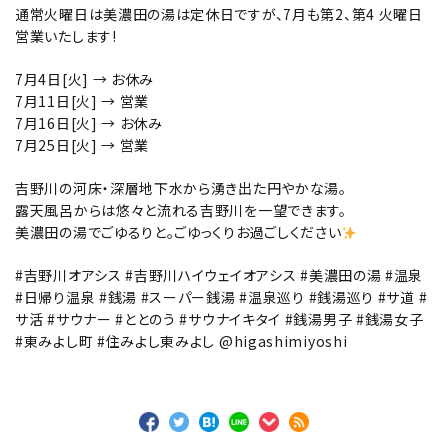
通常火曜日は美濃田の湯は定休日ですが、7月も第2、第4 火曜日
営業いたします!
7月4日[火] → お休み
7月11日[火] → 営業
7月16日[火] → お休み
7月25日[火] → 営業
吉野川の河床・深層地下水から湧き出た円やかな湯。
露天風呂からは悠々と流れる吉野川を一望できます。
美濃田の湯でごゆるりと。ごゆっくりお過ごしください
#吉野川オアシス #吉野川ハイウェイオアシス #美濃田の湯 #温泉
#日帰り温泉 #銭湯 #スーパー銭湯 #温泉巡り #銭湯巡り #サ道 #
サ活 #サウナー #ととのう #サウナイキタイ #銭湯男子 #銭湯女子
#東みよし町 #住みよし東みよし @higashimiyoshi