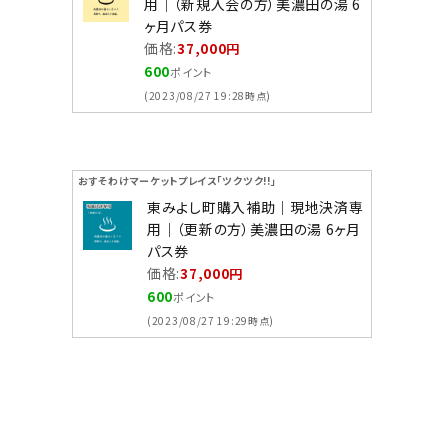
用｜（新規入会の方）美濃田の湯 6
ヶ月パス券
価格:
37,000円
600
ポイント
(2023/08/27 19:28時点)
おすそわけマーケットプレイス「ツクツク!!」
東みよし町購入補助｜現地決済専
用｜（更新の方）美濃田の湯 6ヶ月
パス券
価格:
37,000円
600
ポイント
(2023/08/27 19:29時点)