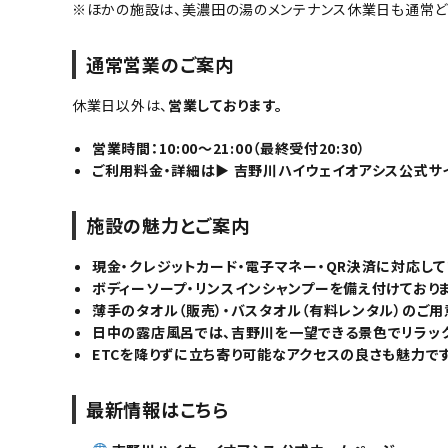
※ほかの施設は、美濃田の湯のメンテナンス休業日も通常ど
通常営業のご案内
休業日以外は、
営業しております。
営業時間：
10:00～21:00（最終受付20:30）
ご利用料金・詳細は▶
吉野川ハイウェイオアシス公式サ
施設の魅力とご案内
現金・クレジットカード・電子マネー・QR決済
に対応して
ボディーソープ・リンスインシャンプー
を備え付けておりま
薄手のタオル（販売）
・
バスタオル（有料レンタル）
のご用
日中の露店風呂では、
吉野川を一望できる景色
でリラッ
ETCを降りずに立ち寄り可能
なアクセスの良さも魅力です
最新情報はこちら