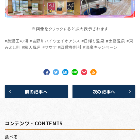
※画像をクリックすると拡大表示されます
#美濃田の湯 #吉野川ハイウェイオアシス #日帰り温泉 #徳島温泉 #東
みよし町 #露天風呂 #サウナ #回数券割引 #温泉キャンペーン
前の記事へ
次の記事へ
コンテンツ - CONTENTS
食べる