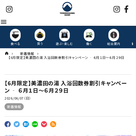
menu
食べる
買う
遊ぶ・楽しむ
働く
総合案内
観
新着情報
【6月限定】美濃田の湯 入浴回数券割引キャンペーン ‐ ６月１日～６月２９日
【6月限定】美濃田の湯 入浴回数券割引キャンペー
ン ‐ ６月１日～６月２９日
2026/06/07（日）
新着情報