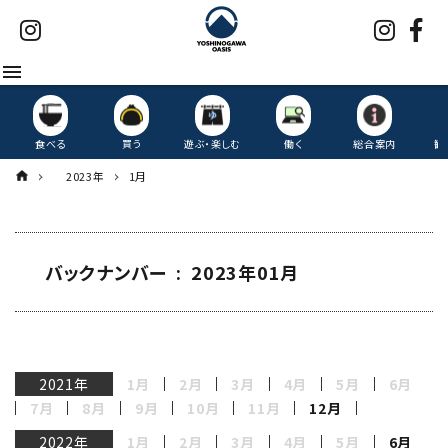
menu
食べる
買う
遊ぶ・楽しむ
働く
総合案内
観
2023年
1月
バックナンバー : 2023年01月
2021年
1月
2月
3月
4月
5月
6月
7月
8月
9月
10月
11月
12月
2022年
1月
2月
3月
4月
5月
6月