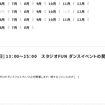
6月
7月
8月
9月
10月
11月
12月
6月
7月
8月
9月
10月
11月
12月
6月
7月
8月
9月
10月
11月
12月
6月
7月
8月
[日] 13：00〜15：00 スタジオFUN ダンスイベントの
オFUN ダンスフェスティバル】を開催します！ 様々なジャンルのダ […]