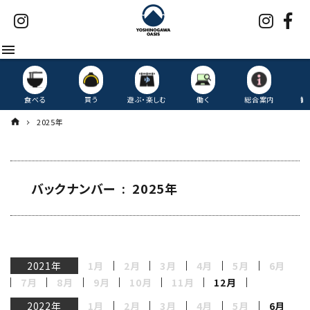
menu
食べる
買う
遊ぶ・楽しむ
働く
総合案内
観
2025年
バックナンバー : 2025年
2021年
1月
2月
3月
4月
5月
6月
7月
8月
9月
10月
11月
12月
2022年
1月
2月
3月
4月
5月
6月